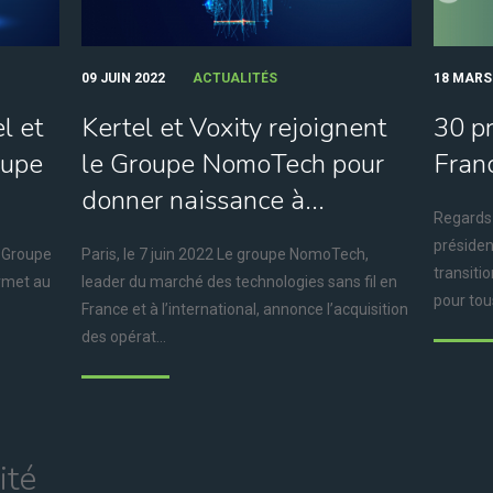
09 JUIN 2022
ACTUALITÉS
18 MARS
l et
Kertel et Voxity rejoignent
30 p
oupe
le Groupe NomoTech pour
Fran
donner naissance à...
Regards 
présiden
u Groupe
Paris, le 7 juin 2022 Le groupe NomoTech,
transiti
ermet au
leader du marché des technologies sans fil en
pour tous
France et à l’international, annonce l’acquisition
des opérat...
ité