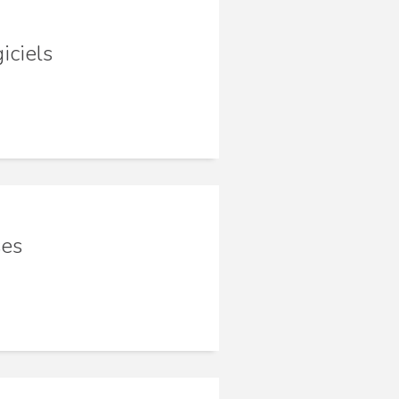
iciels
ses