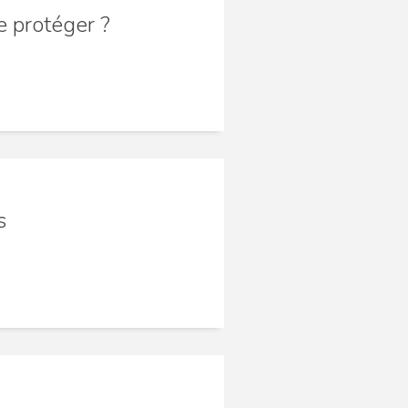
e protéger ?
s