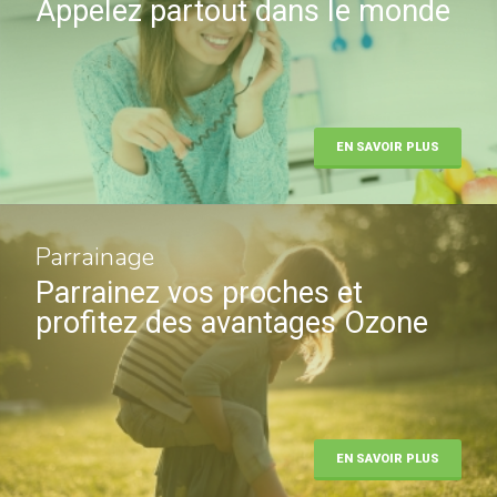
Appelez partout dans le monde
EN SAVOIR PLUS
Parrainage
Parrainez vos proches et
profitez des avantages Ozone
EN SAVOIR PLUS