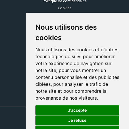
Politique de confidentialité
Cookies
OZONE
Nous utilisons des
Espace client
Se rétracter
cookies
Service consommateurs
Grille tarifaire
Nous utilisons des cookies et d'autres
C.G.V
technologies de suivi pour améliorer
votre expérience de navigation sur
COMMUNAUTÉ
notre site, pour vous montrer un
Programme parrainage
contenu personnalisé et des publicités
Devenir partenaire
ciblées, pour analyser le trafic de
Ozone, marque du Groupe Stelogy-Nomotech
notre site et pour comprendre la
provenance de nos visiteurs.
J'accepte
Je refuse