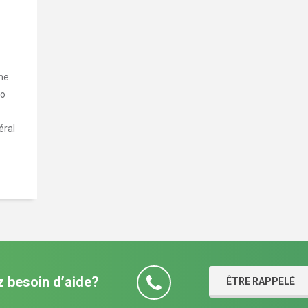
ne
io
éral
 besoin d’aide?
ÊTRE RAPPELÉ