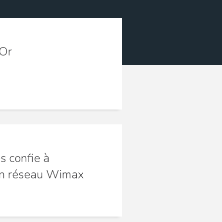
'Or
 confie à
on réseau Wimax