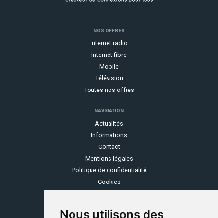
NOS OFFRES
Internet radio
Internet fibre
Mobile
Télévision
Toutes nos offres
NAVIGATION
Actualités
Informations
Contact
Mentions légales
Politique de confidentialité
Cookies
OZONE
Nous utilisons des
Espace client