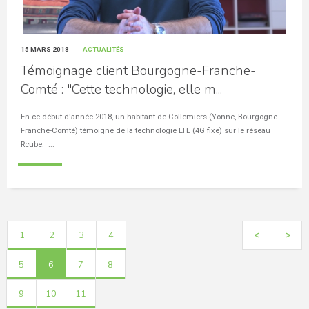
15 MARS 2018
ACTUALITÉS
Témoignage client Bourgogne-Franche-
Comté : "Cette technologie, elle m...
En ce début d'année 2018, un habitant de Collemiers (Yonne, Bourgogne-
Franche-Comté) témoigne de la technologie LTE (4G fixe) sur le réseau
Rcube. ...
1
2
3
4
<
>
5
6
7
8
9
10
11