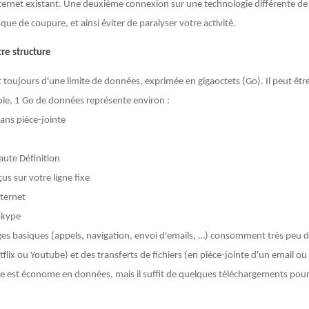
nternet existant. Une deuxième connexion sur une technologie différente de 
sque de coupure, et ainsi éviter de paralyser votre activité.
tre structure
ujours d'une limite de données, exprimée en gigaoctets (Go). Il peut être d
le, 1 Go de données représente environ :
sans pièce-jointe
aute Définition
us sur votre ligne fixe
nternet
Skype
es basiques (appels, navigation, envoi d'emails, …) consomment très peu de
flix ou Youtube) et des transferts de fichiers (en pièce-jointe d'un email ou v
ue est économe en données, mais il suffit de quelques téléchargements pou