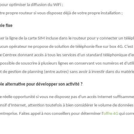
pour optimiser la diffusion du WiFi ;
tre propre routeur si vous disposez déjà de votre propre installation ;
ie fixe
ser la ligne de la carte SIM incluse dans le routeur pour y connecter un télé
cun opérateur ne propose de solution de téléphonie fixe sur box 4G. C'es
e Centrex donnant accès à tous les services d'un standard téléphonique d'en
 possible de souscrire à plusieurs lignes en conservant vos numéros et d'utili
t de gestion de planning (entre autres) sans avoir à investir dans du matéri
ble alternative pour développer son activité ?
ne réelle opportunité si vous ne disposez pas d'un accès Internet suffisamm
ensif d'Internet, attention toutefois à bien considérer le volume de donnée
 entreprise. Faites appel à nos conseillers pour déterminer l'
offre 4G
qui corr