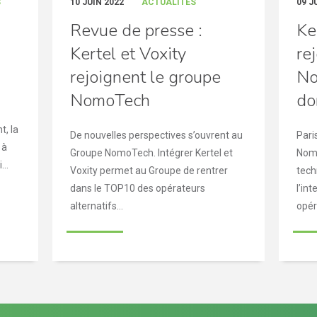
S
10 JUIN 2022
ACTUALITÉS
09 J
Revue de presse :
Ke
Kertel et Voxity
re
rejoignent le groupe
No
NomoTech
do
t, la
De nouvelles perspectives s’ouvrent au
Pari
 à
Groupe NomoTech. Intégrer Kertel et
Nomo
...
Voxity permet au Groupe de rentrer
tech
dans le TOP10 des opérateurs
l’in
alternatifs...
opéra